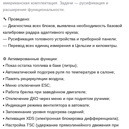
американская комплектация. Задачи — русификация и
расширение функциональности.
🔧 Проведено:
— Диагностика всех блоков, выявлена необходимость базовой
калибровки радара адаптивного круиза;
— Русификация головного устройства и приборной панели;
— Перевод всех единиц измерения в Цельсии и километры.
⚙️ Активированные функции:
▪️ Показ остатка топлива в баке (литры);
▪️ Автоматический подогрев руля по температуре в салоне;
▪️ Память рециркуляции воздуха;
▪️ Меню отключения ESC;
▪️ Работа брелка при заведённом двигателе;
▪️ Отключение ДХО через меню и при поднятом ручнике;
▪️ Индикация режима вентилятора в автомате;
▪️ Запоминание уровня подогрева сидений;
▪️ Активация XDS (электронная блокировка дифференциала);
▪️ Настройка TSC (удержание прямолинейного движения при