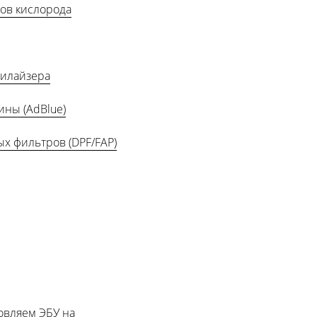
ов кислорода
илайзера
ны (AdBlue)
х фильтров (DPF/FAP)
новляем ЭБУ на