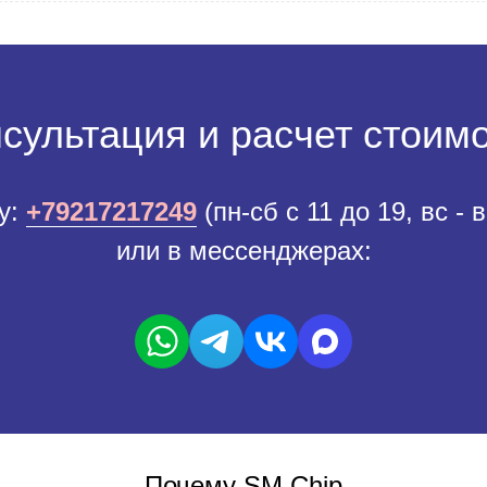
сультация и расчет стоим
у:
+79217217249
(пн-сб с 11 до 19, вс - 
или в мессенджерах:
Почему SM Chip