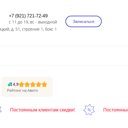
+7 (921) 721-72-49
с 11 до 19, вс - выходной
Записаться
цкий, д. 51, строение 1, бокс 1
4,9
Рейтинг на Авито
Постоянным клиентам скидки!
Постоянным к