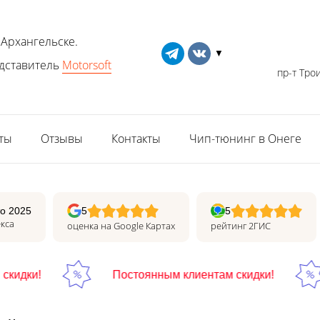
 Архангельске.
▼
дставитель
Motorsoft
пр-т Трои
ты
Отзывы
Контакты
Чип-тюнинг в Онеге
о 2025
5
5
кса
оценка на Google Картах
рейтинг 2ГИС
идки!
Постоянным клиентам скидки!