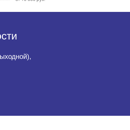
ости
выходной),