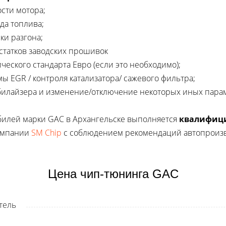
сти мотора;
да топлива;
ки разгона;
статков заводских прошивок
ческого стандарта Евро (если это необходимо);
ы EGR / контроля катализатора/ сажевого фильтра;
илайзера и изменение/отключение некоторых иных парам
илей марки GAC в Архангельске выполняется
к
валифиц
мпании
SM Chip
с соблюдением рекомендаций автопроизв
Цена чип-тюнинга GAC
тель