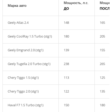
Мощность, л.с.
Мощнос
Марка авто
ДО
ПОСЛ
Geely Atlas 2.4
148
165
Geely CoolRay 1.5 Turbo (stg1)
180
205
Geely Emgrand 2.0 (stg1)
139
155
Geely Tugella 2.0 Turbo (stg1)
238
265
Chery Tiggo 1.5 (stg1)
113
125
Chery Tiggo 2.0 (stg1)
122
135
Haval F7 1.5 Turbo (stg1)
150
180