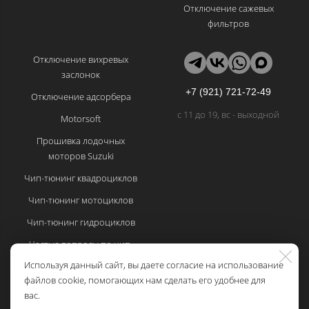
Отключение сажевых
фильтров
Отключение вихревых
заслонок
+7 (921) 721-72-49
Отключение адсорбера
с 11 до 19, вс - выходной
Motorsoft
Прошивка лодочных
моторов Suzuki
Чип-тюнинг квадроциклов
Чип-тюнинг мотоциклов
Чип-тюнинг гидроциклов
Частые вопросы по чип-
тюнингу
Используя данный сайт, вы даете согласие на использование
файлов cookie, помогающих нам сделать его удобнее для
Политика
вас.
конфиденциальности