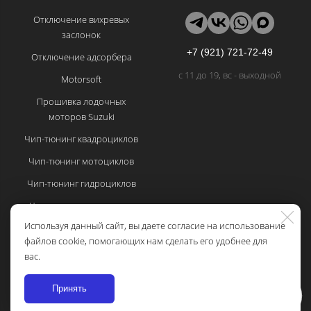
Отключение вихревых
заслонок
+7 (921) 721-72-49
Отключение адсорбера
с 11 до 19, вс - выходной
Motorsoft
Прошивка лодочных
моторов Suzuki
Чип-тюнинг квадроциклов
Чип-тюнинг мотоциклов
Чип-тюнинг гидроциклов
Частые вопросы по чип-
тюнингу
Используя данный сайт, вы даете согласие на использование
файлов cookie, помогающих нам сделать его удобнее для
Политика
вас.
конфиденциальности
Принять
Консультируем