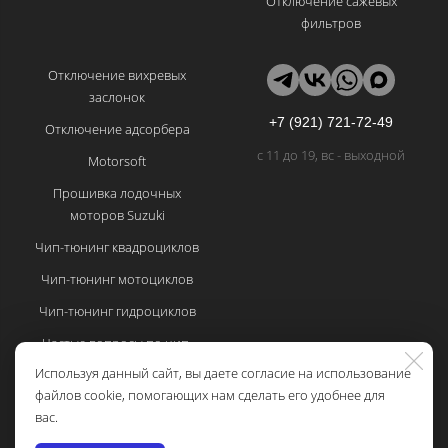
Отключение сажевых
фильтров
Отключение вихревых
заслонок
+7 (921) 721-72-49
Отключение адсорбера
с 11 до 19, вс - выходной
Motorsoft
Прошивка лодочных
моторов Suzuki
Чип-тюнинг квадроциклов
Чип-тюнинг мотоциклов
Чип-тюнинг гидроциклов
Частые вопросы по чип-
тюнингу
Используя данный сайт, вы даете согласие на использование
файлов cookie, помогающих нам сделать его удобнее для
Политика
вас.
конфиденциальности