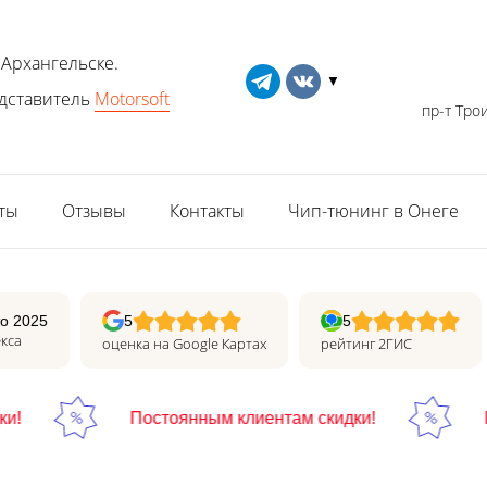
 Архангельске.
▼
дставитель
Motorsoft
пр-т Трои
ты
Отзывы
Контакты
Чип-тюнинг в Онеге
о 2025
5
5
кса
оценка на Google Картах
рейтинг 2ГИС
Постоянным клиентам скидки!
Пос