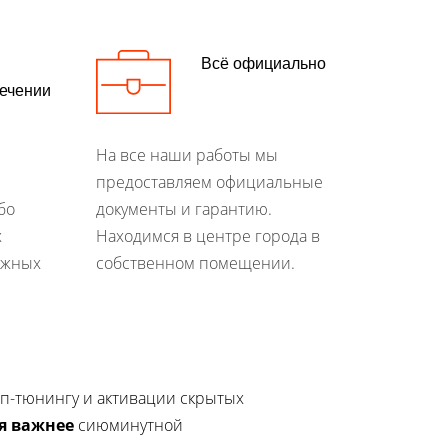
Всё официально
течении
На все наши работы мы
предоставляем официальные
бо
документы и гарантию.
х
Находимся в центре города в
ежных
собственном помещении.
п-тюнингу и активации скрытых
я важнее
сиюминутной