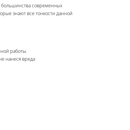
ля большинства современных
орые знают все тонкости данной
нной работы.
не нанеся вреда