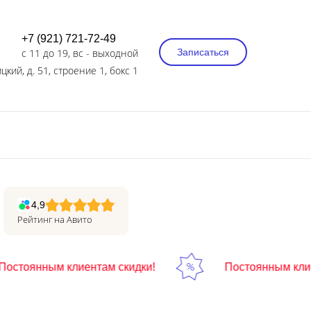
+7 (921) 721-72-49
с 11 до 19, вс - выходной
Записаться
цкий, д. 51, строение 1, бокс 1
4,9
Рейтинг на Авито
тоянным клиентам скидки!
Постоянным клиент