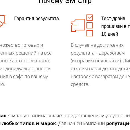
Почему SM Chip
Гарантия результата
Тест-драйв
прошивки в 
10 дней
множество готовых и
В случае не достижения
енных решений на все
результата – доработаем
рные авто, но мы также
(исправим недостатки). Ли
индивидуально внести
откатим назад до заводски
ния в софт по вашему
настроек с возвратом ден
ю.
средств.
ная
компания, занимающаяся предоставлением услуг по чи
й
любых типов и марок
. Для нашей компании
репутаци