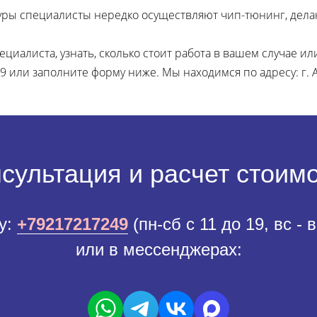
ры специалисты нередко осуществляют чип-тюнинг, дел
иалиста, узнать, сколько стоит работа в вашем случае или
49 или заполните форму ниже. Мы находимся по адресу: г. Ар
сультация и расчет стоим
у:
+79217217249
(пн-сб с 11 до 19, вс - 
или в мессенджерах: