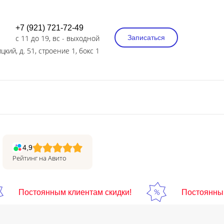
+7 (921) 721-72-49
с 11 до 19, вс - выходной
Записаться
цкий, д. 51, строение 1, бокс 1
4,9
Рейтинг на Авито
Постоянным клиентам скидки!
Постоянным к