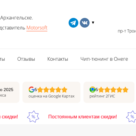
 Архангельске.
▼
дставитель
Motorsoft
пр-т Трои
ты
Отзывы
Контакты
Чип-тюнинг в Онеге
о 2025
5
5
кса
оценка на Google Картах
рейтинг 2ГИС
кидки!
Постоянным клиентам скидки!