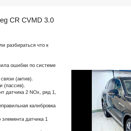
reg CR CVMD 3.0
али разбираться что к
ила ошибки по системе
связи (актив).
и (пассив).
т датчика 2 NOx, ряд 1,
неправильная калибровка
о элемента датчика 1