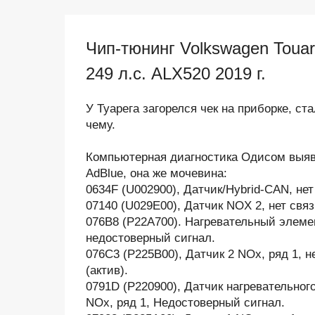
Чип-тюнинг Volkswagen Toua
249 л.с. ALX520 2019 г.
У Туарега загорелся чек на приборке, ст
чему.
Компьютерная диагностика Одисом выяв
AdBlue, она же мочевина:
0634F (U002900), Датчик/Hybrid-CAN, нет 
07140 (U029E00), Датчик NOX 2, нет связ
076B8 (Р22A700). Нагревательный элемен
недостоверный сигнал.
076C3 (Р225B00), Датчик 2 NOx, ряд 1, 
(актив).
0791D (Р220900), Датчик нагревательног
NOx, ряд 1, Недостоверный сигнал.