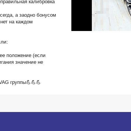
неправильная калибровка
сегда, а заодно бонусом
нет на каждом
или:
нее положение (если
игания значение не
VAG группы💪💪💪