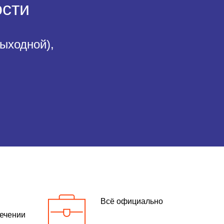
ости
выходной),
Всё официально
течении