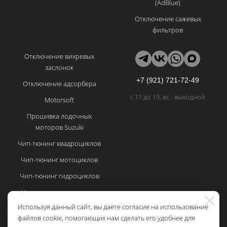
(AdBlue)
Отключение сажевых
фильтров
Отключение вихревых
заслонок
+7 (921) 721-72-49
Отключение адсорбера
с 11 до 19, вс - выходной
Motorsoft
Прошивка лодочных
моторов Suzuki
Чип-тюнинг квадроциклов
Чип-тюнинг мотоциклов
Чип-тюнинг гидроциклов
Частые вопросы по чип-
тюнингу
Используя данный сайт, вы даете согласие на использование
файлов cookie, помогающих нам сделать его удобнее для
Политика