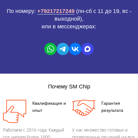
По номеру:
+79217217249
(пн-сб с 11 до 19, вс -
выходной),
или в мессенджерах:
Почему SM Chip
Квалификация и
Гарантия
опыт
результата
Работаем с 2016 года. Каждый
У нас множество готовых и
год чипуем более 1000
проверенных решений на все